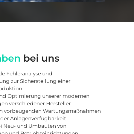
aben
 bei uns
e Fehleranalyse und 
ng zur Sicherstellung einer 
oduktion
und Optimierung unserer modernen 
en verschiedener Hersteller
on vorbeugenden Wartungsmaßnahmen 
der Anlagenverfügbarkeit
i Neu- und Umbauten von 
gen und Betriebseinrichtungen