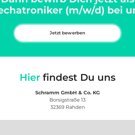
chatroniker (m/w/d) bei u
Jetzt bewerben
Hier
 findest Du uns
Schramm GmbH & Co. KG
Borsigstraße 13

32369 Rahden