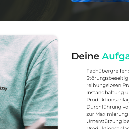
Deine 
Aufg
Fachübergreifend
Störungsbeseitigu
reibungslosen Pr
Instandhaltung 
Produktionsanlag
Durchführung v
zur Maximierung 
Unterstützung be
Produktionsanla