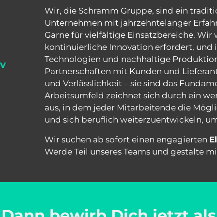
Wir, 
die 
Schramm 
Gruppe, 
sind 
ein 
traditi
Unternehmen 
mit 
jahrzehntelanger 
Erfah
Garne 
für 
vielfältige 
Einsatzbereiche. 
Wir 
kontinuierliche 
Innovation 
erfordert, 
und 
Technologien 
und 
nachhaltige 
Produktion
v
Partnerschaften 
mit 
Kunden 
und 
Lieferan
und 
Verlässlichkeit 
– 
sie 
sind 
das 
Fundame
Arbeitsumfeld 
zeichnet 
sich 
durch 
ein 
wer
aus, 
in 
dem 
jeder 
Mitarbeitende 
die 
Mögli
und 
sich 
beruflich 
weiterzuentwickeln, 
um
Wir 
suchen 
ab 
sofort 
einen 
engagierten 
E
Werde 
Teil 
unseres 
Teams 
und 
gestalte 
mi
ann bewirb Dich jetzt als E