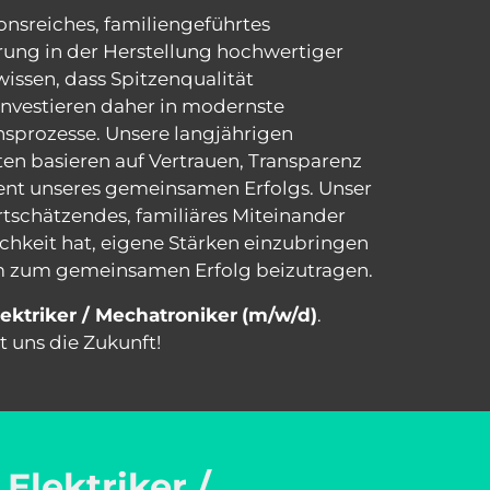
onsreiches, 
familiengeführtes 
rung 
in 
der 
Herstellung 
hochwertiger 
wissen, 
dass 
Spitzenqualität 
investieren 
daher 
in 
modernste 
sprozesse. 
Unsere 
langjährigen 
ten 
basieren 
auf 
Vertrauen, 
Transparenz 
nt 
unseres 
gemeinsamen 
Erfolgs. 
Unser 
tschätzendes, 
familiäres 
Miteinander 
chkeit 
hat, 
eigene 
Stärken 
einzubringen 
 
zum 
gemeinsamen 
Erfolg 
beizutragen.
lektriker 
/ 
Mechatroniker
(m/w/d)
. 
t 
uns 
die 
Zukunft!
lektriker / 